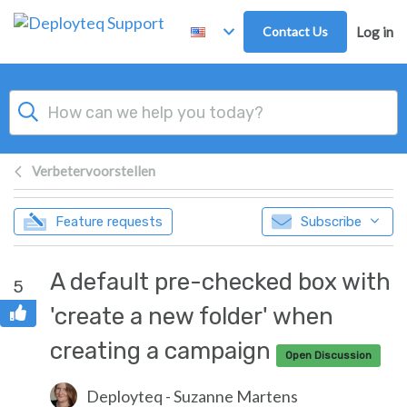
Skip to main content
Contact Us
Log in
Verbetervoorstellen
Feature requests
Subscribe
A default pre-checked box with
5
'create a new folder' when
creating a campaign
Open Discussion
Deployteq - Suzanne Martens