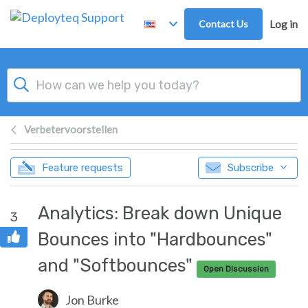
Skip to main content
Contact Us
Log in
Verbetervoorstellen
Feature requests
Subscribe
Analytics: Break down Unique
3
Bounces into "Hardbounces"
and "Softbounces"
Open Discussion
Jon Burke