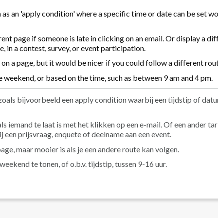
s an 'apply condition' where a specific time or date can be set w
ent page if someone is late in clicking on an email. Or display a dif
e, in a contest, survey, or event participation.
on a page, but it would be nicer if you could follow a different rout
the weekend, or based on the time, such as between 9 am and 4 pm.
als bijvoorbeeld een apply condition waarbij een tijdstip of dat
als iemand te laat is met het klikken op een e-mail. Of een ander ta
bij een prijsvraag, enquete of deelname aan een event.
ge, maar mooier is als je een andere route kan volgen.
eekend te tonen, of o.b.v. tijdstip, tussen 9-16 uur.