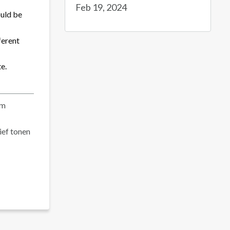
Feb 19, 2024
ould be
ferent
e.
um
rief tonen