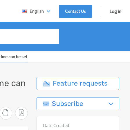
English
Contact Us
Log in
time can be set
ime can
Feature requests
Subscribe
Date Created