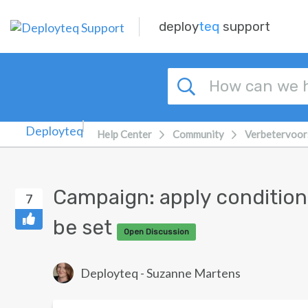
Skip to main content
deploy
teq
support
Help Center
Community
Verbetervoor
Campaign: apply condition 
7
be set
Open Discussion
Deployteq - Suzanne Martens