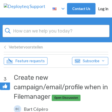
Skip to main content
Contact Us
Log in
Verbetervoorstellen
Feature requests
Subscribe
Create new
3
campaign/email/profile when in
Filemanager
Open Discussion
Bart Cépèro
BC