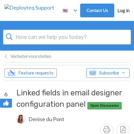
Skip to main content
Contact Us
Log in
Verbetervoorstellen
Feature requests
Subscribe
Linked fields in email designer
6
configuration panel
Open Discussion
Denise du Pont