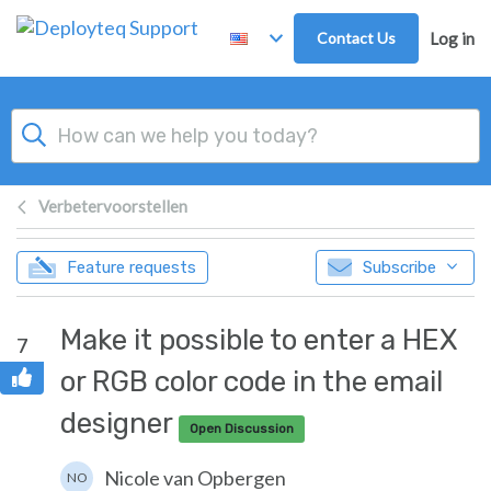
Skip to main content
Contact Us
Log in
Verbetervoorstellen
Feature requests
Subscribe
Make it possible to enter a HEX
7
or RGB color code in the email
designer
Open Discussion
Nicole van Opbergen
NO