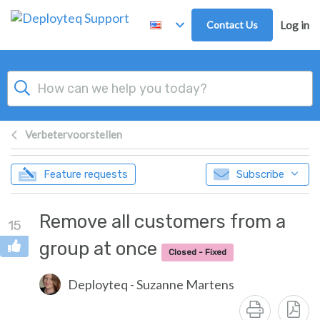
Skip to main content
Contact Us
Log in
Verbetervoorstellen
Feature requests
Subscribe
Remove all customers from a
15
group at once
Closed - Fixed
Deployteq - Suzanne Martens