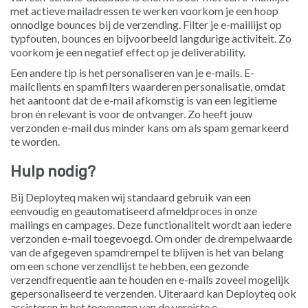
met actieve mailadressen te werken voorkom je een hoop
onnodige bounces bij de verzending. Filter je e-maillijst op
typfouten, bounces en bijvoorbeeld langdurige activiteit. Zo
voorkom je een negatief effect op je deliverability.
Een andere tip is het personaliseren van je e-mails. E-
mailclients en spamfilters waarderen personalisatie, omdat
het aantoont dat de e-mail afkomstig is van een legitieme
bron én relevant is voor de ontvanger. Zo heeft jouw
verzonden e-mail dus minder kans om als spam gemarkeerd
te worden.
Hulp nodig?
Bij Deployteq maken wij standaard gebruik van een
eenvoudig en geautomatiseerd afmeldproces in onze
mailings en campages. Deze functionaliteit wordt aan iedere
verzonden e-mail toegevoegd. Om onder de drempelwaarde
van de afgegeven spamdrempel te blijven is het van belang
om een schone verzendlijst te hebben, een gezonde
verzendfrequentie aan te houden en e-mails zoveel mogelijk
gepersonaliseerd te verzenden. Uiteraard kan Deployteq ook
assisteren in het toevoegen van de vereiste e-