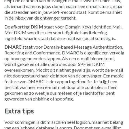
helpt de echtheid van ontvangen e-mails vast te stellen. Dus,
als iemand namens jouw domeinnaam een e-mail stuurt, maar
die afzender niet in jouw SPF-record staat, komt de mail niet
in de inbox van de ontvanger terecht.
De afkorting
DKIM
staat voor Domain Keys Identified Mail.
Met DKIM wordt er een soort digitale handtekening
ingesteld, waarin staat dat de e-mail van jou afkomstig is.
DMARC
staat voor Domain-based Message Authentication,
Reporting and Conformance. DMARC is eigenlijk een vervolg
op bovengenoemde stappen. Als een e-mail binnenkomt,
wordt gekeken of alle controles door SPF en DKIM
overeenkomen. Mocht dit niet het geval zijn, wordt de e-mail
niet doorgestuurd naar de inbox van de ontvanger. Een mooie
feature van DMARC is de rapportagefunctie. Je krijgt een
bericht wanneer een e-mail niet door alle controles is heen
gekomen en zo weet je dus meteen of je slachtoffer bent
geworden van phishing of spoofing.
Extra tips
Voor sommigen is dit misschien heel logisch, maar het belang
van een ‘schone’ database is enorm. Door met een e-maillijst