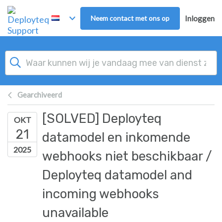
Overslaan naar hoofdinhoud
Neem contact met ons op
Inloggen
Gearchiveerd
[SOLVED] Deployteq
OKT
21
datamodel en inkomende
2025
webhooks niet beschikbaar /
Deployteq datamodel and
incoming webhooks
unavailable