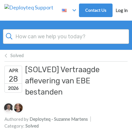
Skip to main content
Contact Us
Log in
Solved
[SOLVED] Vertraagde
APR
28
aflevering van EBE
2026
bestanden
Authors list
Authored by
Deployteq - Suzanne Martens
Category:
Solved