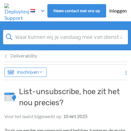
Overslaan naar hoofdinhoud
Neem contact met ons op
Inloggen
Deliverability
Inschrijven
List-unsubscribe, hoe zit het
nou precies?
Voor het laatst bijgewerkt op:
10 mrt 2025
Zoals we eerder gecommuniceerd hebben, hanteren de grote