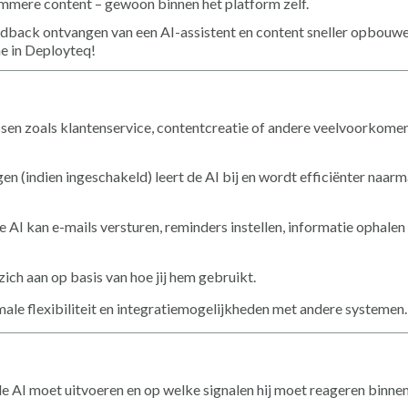
immere content – gewoon binnen het platform zelf.
dback ontvangen van een AI-assistent en content sneller opbouw
e in Deployteq!
sen zoals klantenservice, contentcreatie of andere veelvoorkome
n (indien ingeschakeld) leert de AI bij en wordt efficiënter naar
e AI kan e-mails versturen, reminders instellen, informatie ophalen
zich aan op basis van hoe jij hem gebruikt.
ale flexibiliteit en integratiemogelijkheden met andere systemen.
e AI moet uitvoeren en op welke signalen hij moet reageren binnen