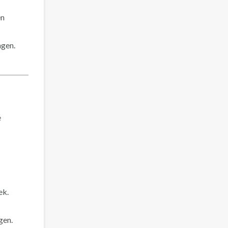
en
ngen.
e
ek.
gen.