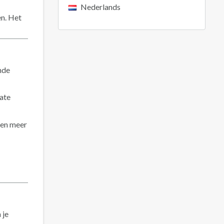
Nederlands
en. Het
nde
mate
 en meer
 je