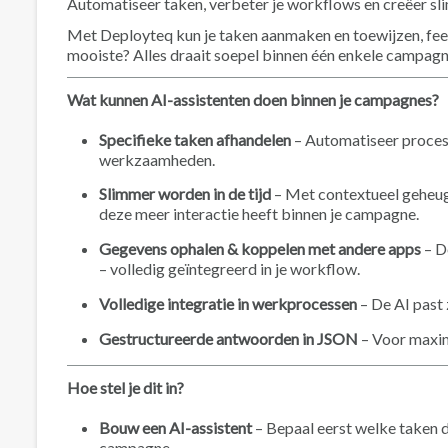
Automatiseer taken, verbeter je workflows en creëer sl
Met Deployteq kun je taken aanmaken en toewijzen, fee
mooiste? Alles draait soepel binnen één enkele campagn
Wat kunnen AI-assistenten doen binnen je campagnes?
Specifieke taken afhandelen
– Automatiseer proces
werkzaamheden.
Slimmer worden in de tijd
– Met contextueel geheuge
deze meer interactie heeft binnen je campagne.
Gegevens ophalen & koppelen met andere apps
– D
– volledig geïntegreerd in je workflow.
Volledige integratie in werkprocessen
– De AI past 
Gestructureerde antwoorden in JSON
– Voor maxim
Hoe stel je dit in?
Bouw een AI-assistent
– Bepaal eerst welke taken d
campagne.