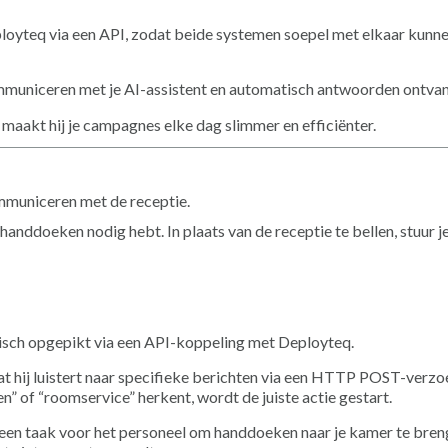
ployteq via een API, zodat beide systemen soepel met elkaar kunn
mmuniceren met je AI-assistent en automatisch antwoorden ontva
maakt hij je campagnes elke dag slimmer en efficiënter.
ommuniceren met de receptie.
handdoeken nodig hebt. In plaats van de receptie te bellen, stuur j
isch opgepikt via een API-koppeling met Deployteq.
at hij luistert naar specifieke berichten via een HTTP POST-verzo
 of “roomservice” herkent, wordt de juiste actie gestart.
een taak voor het personeel om handdoeken naar je kamer te bren