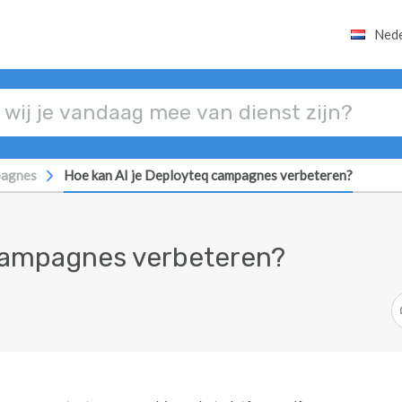
Nede
agnes
Hoe kan AI je Deployteq campagnes verbeteren?
 campagnes verbeteren?