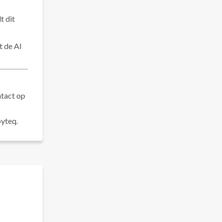
t dit
t de AI
ntact op
oyteq.