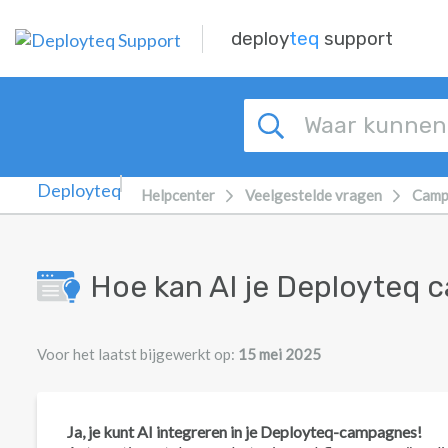
Overslaan naar hoofdinhoud
deploy
teq
support
Helpcenter
Veelgestelde vragen
Camp
Hoe kan AI je Deployteq
Voor het laatst bijgewerkt op:
15 mei 2025
Ja, je kunt AI integreren in je Deployteq-campagnes!