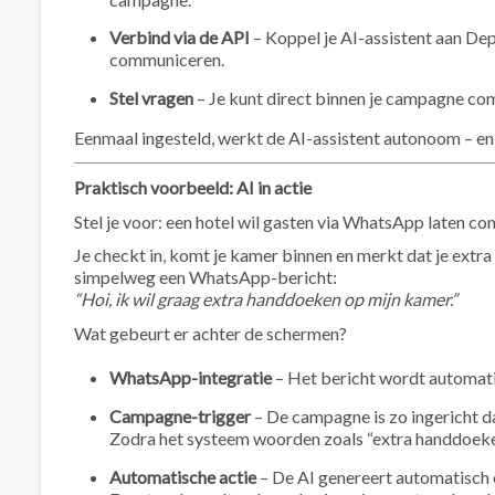
Verbind via de API
– Koppel je AI-assistent aan De
communiceren.
Stel vragen
– Je kunt direct binnen je campagne co
Eenmaal ingesteld, werkt de AI-assistent autonoom – en 
Praktisch voorbeeld: AI in actie
Stel je voor: een hotel wil gasten via WhatsApp laten c
Je checkt in, komt je kamer binnen en merkt dat je extra 
simpelweg een WhatsApp-bericht:
“Hoi, ik wil graag extra handdoeken op mijn kamer.”
Wat gebeurt er achter de schermen?
WhatsApp-integratie
– Het bericht wordt automat
Campagne-trigger
– De campagne is zo ingericht d
Zodra het systeem woorden zoals “extra handdoeken”
Automatische actie
– De AI genereert automatisch 