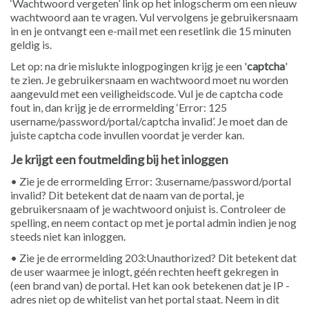
‘Wachtwoord vergeten’ link op het inlogscherm om een nieuw
wachtwoord aan te vragen. Vul vervolgens je gebruikersnaam
in en je ontvangt een e-mail met een resetlink die 15 minuten
geldig is.
Let op: na drie mislukte inlogpogingen krijg je een '
captcha
'
te zien. Je gebruikersnaam en wachtwoord moet nu worden
aangevuld met een veiligheidscode. Vul je de captcha code
fout in, dan krijg je de errormelding ‘Error: 125
username/password/portal/captcha invalid’. Je moet dan de
juiste captcha code invullen voordat je verder kan.
Je krijgt een foutmelding bij het inloggen
• Zie je de errormelding Error: 3:username/password/portal
invalid? Dit betekent dat de naam van de portal, je
gebruikersnaam of je wachtwoord onjuist is. Controleer de
spelling, en neem contact op met je portal admin indien je nog
steeds niet kan inloggen.
• Zie je de errormelding 203:Unauthorized? Dit betekent dat
de user waarmee je inlogt, géén rechten heeft gekregen in
(een brand van) de portal. Het kan ook betekenen dat je IP -
adres niet op de whitelist van het portal staat. Neem in dit